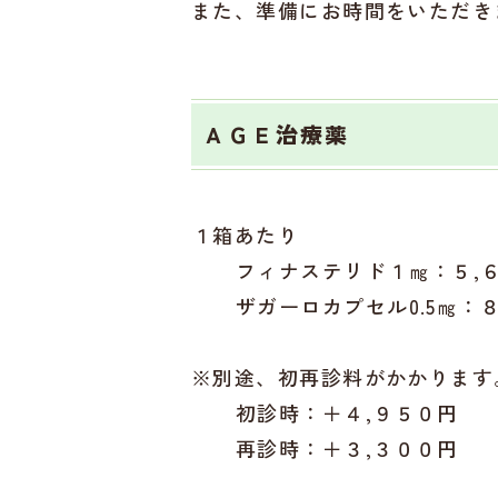
また、準備にお時間をいただき
ＡＧＥ治療薬
１箱あたり
フィナステリド１㎎：５,
ザガーロカプセル0.5㎎：
※別途、初再診料がかかります
初診時：＋４,９５０円
再診時：＋３,３００円