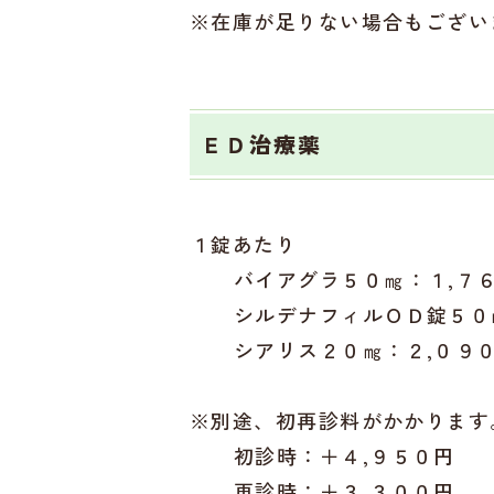
※在庫が足りない場合もござい
ＥＤ治療薬
１錠あたり
バイアグラ５０㎎：１,７
シルデナフィルＯＤ錠５０
シアリス２０㎎：２,０９
※別途、初再診料がかかります
初診時：＋４,９５０円
再診時：＋３,３００円